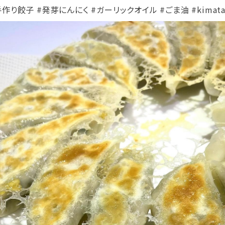
手作り餃子 #発芽にんにく #ガーリックオイル #ごま油 #kimat